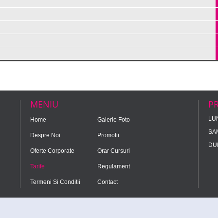
MENIU
P
LUN
Home
Galerie Foto
SA
Despre Noi
Promotii
DU
Oferte Corporate
Orar Cursuri
Tarife
Regulament
Termeni Si Conditii
Contact