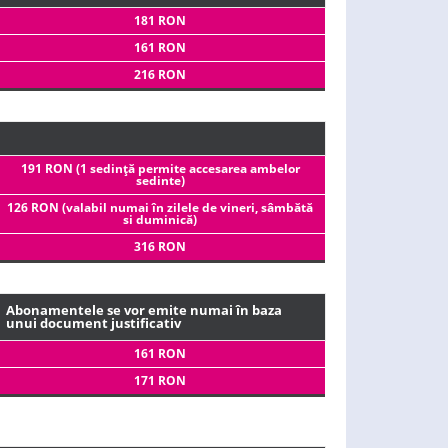
181 RON
161 RON
216 RON
191 RON (1 sedinţă permite accesarea ambelor
sedinte)
126 RON (valabil numai în zilele de vineri, sâmbătă
si duminică)
316 RON
Abonamentele se vor emite numai în baza
unui document justificativ
161 RON
171 RON