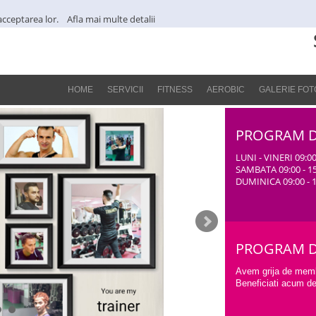
a acceptarea lor.
Afla mai multe detalii
HOME
SERVICII
FITNESS
AEROBIC
GALERIE FOT
PROGRAM D
LUNI - VINERI 09:00
SAMBATA 09:00 - 15
DUMINICA 09:00 - 1
PROGRAM DE
Avem grija de membr
Beneficiati acum de