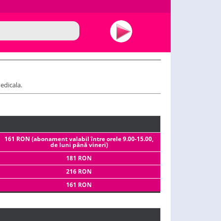
edicala.
161 RON (abonament valabil între orele 9.00-15.00,
de luni până vineri)
181 RON
216 RON
161 RON