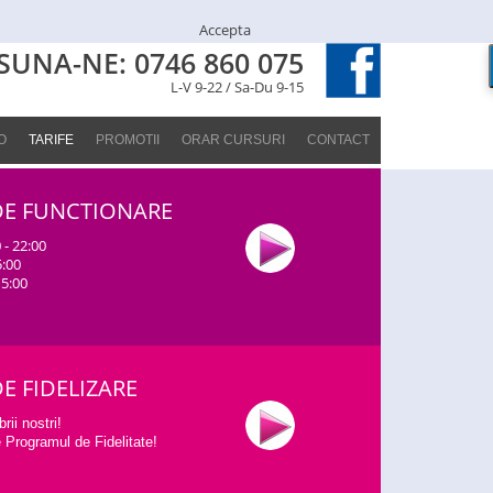
Accepta
SUNA-NE: 0746 860 075
L-V 9-22 / Sa-Du 9-15
O
TARIFE
PROMOTII
ORAR CURSURI
CONTACT
E FUNCTIONARE
 - 22:00
:00
5:00
 FIDELIZARE
ii nostri!
 Programul de Fidelitate!